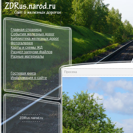
Главная страница
События железных дорог
Библиотека железных дорог
Фотогалерея
Карты и схемы ЖД
Раздел загрузки файлов
Разные материалы
Просека
Гостевая книга
Информация о сайте
- - - - - - - - -
ZDRus.narod.ru
- - - - - - - - -